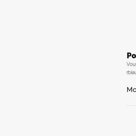
Po
Vous
rbia
Mo