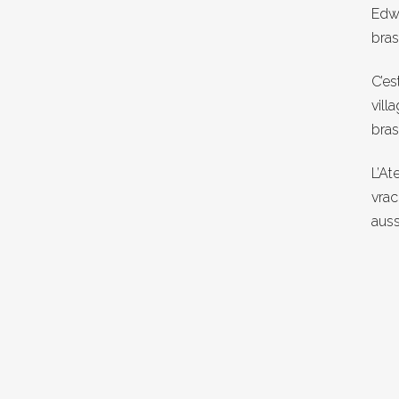
Edwa
bras
C’es
vill
bras
L’At
vrac
auss