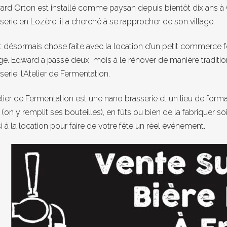
rd Orton est installé comme paysan depuis bientôt dix ans à
serie en Lozère, il a cherché à se rapprocher de son village.
t désormais chose faite avec la location d’un petit commerce
age. Edward a passé deux mois à le rénover de manière traditionne
serie, l’Atelier de Fermentation.
elier de Fermentation est une nano brasserie et un lieu de format
 (on y remplit ses bouteilles), en fûts ou bien de la fabriquer 
i à la location pour faire de votre fête un réel événement.