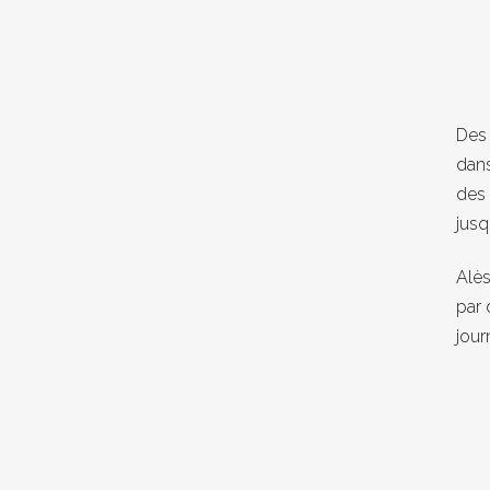
Des 
dans
des 
jusq
Alès
par 
jour