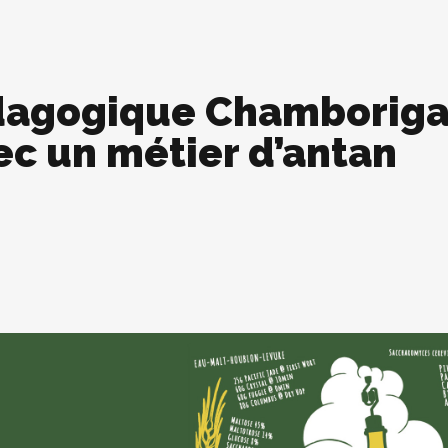
édagogique Chamborig
ec un métier d’antan