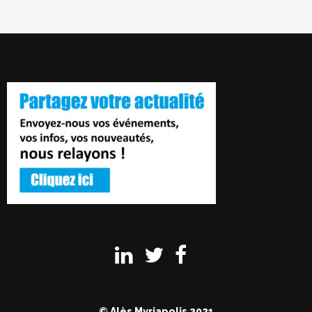
© Alès Myriapolis 2021